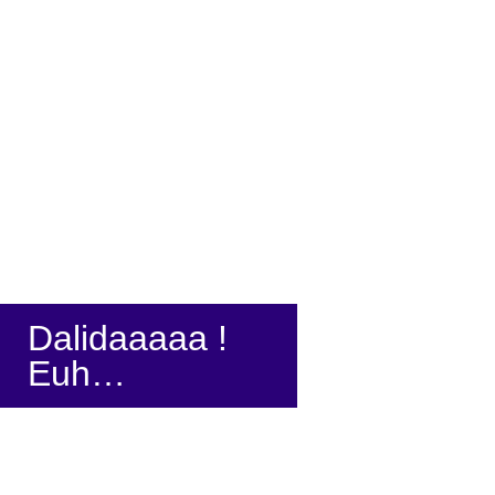
Dalidaaaaa !
Euh…
Mise en scène: Régis Goudot
Interprétation: Céline Cohen et