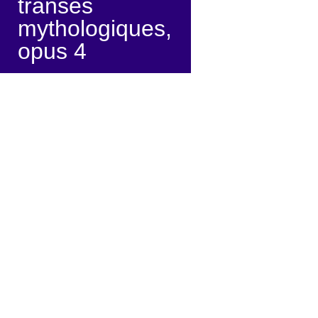
transes
mythologiques,
opus 4
Mise en scène: Régis Goudot
Interprétation: Nathalie
Barolle, François-Xavier
Borrel, Steve Canillac,
Charlotte Castellat, Céline
Cohen, Régis Goudot, David
Lefebvre, Luc Onnen, Yohann
Villepastour