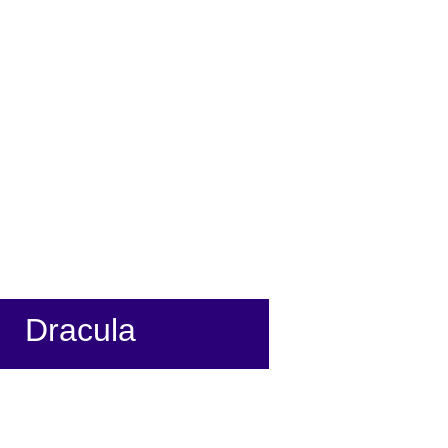
Dracula
Mise en scène: Céline Cohen et
Régis Goudot