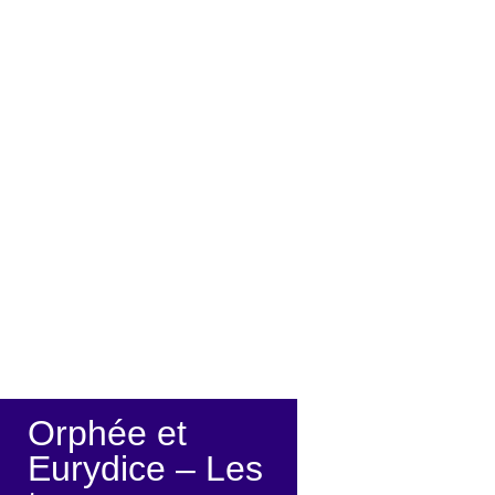
Interprétation: Régis Goudot
Orphée et
Eurydice – Les